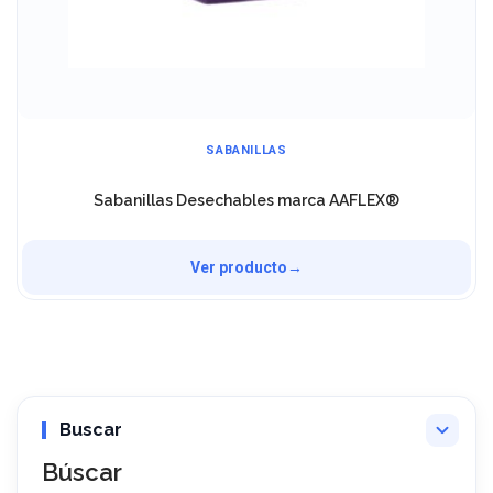
RECOLECTORES DE ORINA
Frasco orina cilíndrico Estéril 100ML marca FLEXLAB®
Ver producto
→
Búscar